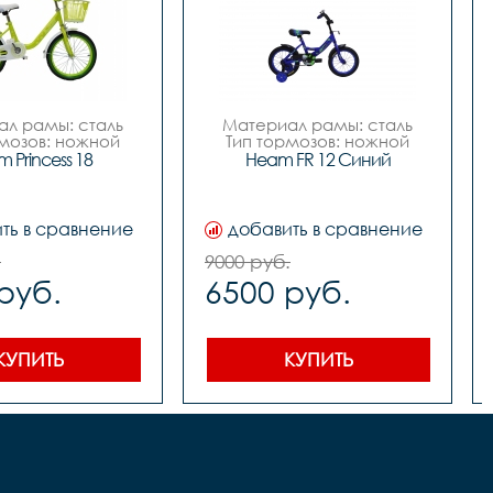
л рамы: сталь

Материал рамы: сталь

мозов: ножной

Тип тормозов: ножной

тр колес: 18

Диаметр колес: 12

 Princess 18
Heam FR 12 Синий
Цвет: Синий		

Розовый-белый

Вилка		сталь



Задний переключатель		
реключатель		
-

ть в сравнение
добавить в сравнение
-

Передний переключатель		
переключатель		
-

.
9000 руб.
-

Манетки		-

руб.
6500 руб.
и		-

Шатуны (Система)		
Система)		
сталь односоставной

сталь

Задние звезды		сталь

	сталь

Цепь		1 ск. 

Каретка		 на 
КУПИТЬ
КУПИТЬ
а		 
подшипниках

артридж

Тормоза		 задний- 
ножной

передний-ручной

Покрышки		12*2,125 

25

Втулки		сталь

Обода		сталь 

Рулевая		резьбовая 

ь

Вынос		сталь
