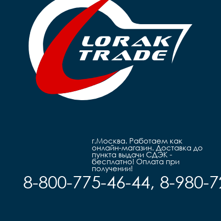
Рулевая		резьбовая 

Руль		steel 

Вынос		сталь

Грипсы		цветные
Руль		steel 

Седло		детское на 
Грипсы		black

п
Седло		детское Sport

Педали		Пластиковые

	
Педали		Пластиковые

Подседель
Подседельный штырь		
г
сталь

Вес		9,8 кг
г.Москва. Работаем как
онлайн-магазин. Доставка до
пункта выдачи СДЭК -
бесплатно! Оплата при
получении!
8-800-775-46-44, 8-980-7