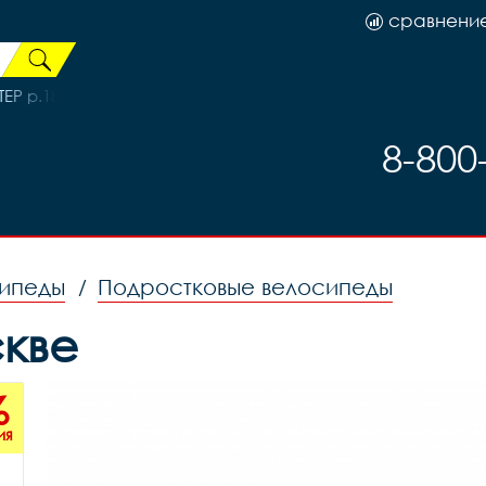
сравнени
EP р.180
8-800
сипеды
Подростковые велосипеды
/
скве
%
ия