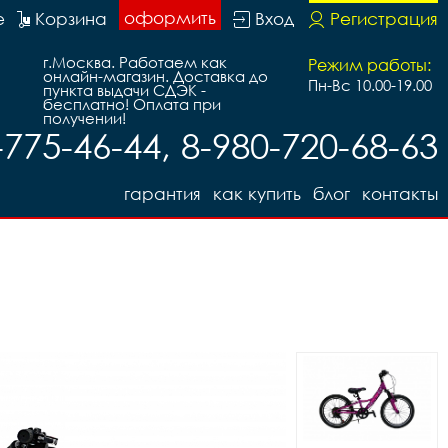
оформить
е
Корзина
Вход
Регистрация
г.Москва. Работаем как
Режим работы:
онлайн-магазин. Доставка до
Пн-Вс 10.00-19.00
пункта выдачи СДЭК -
бесплатно! Оплата при
получении!
-775-46-44, 8-980-720-68-63
гарантия
как купить
блог
контакты