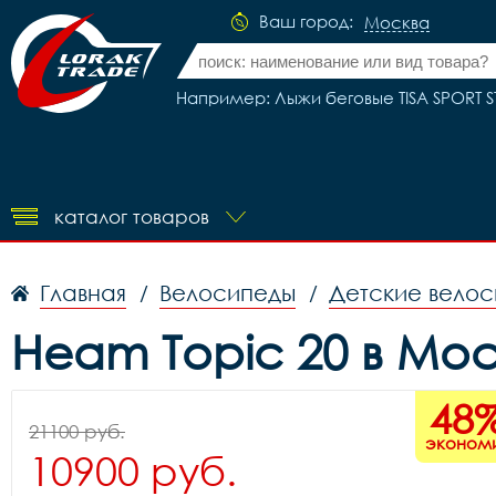
Ваш город:
Москва
Например: Лыжи беговые TISA SPORT ST
каталог товаров
Главная
Велосипеды
Детские вело
/
/
Heam Topic 20 в Мо
48
21100 руб.
эконом
10900 руб.