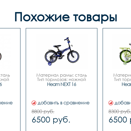
Похожие товары
таль

Материал рамы: сталь

Материа
ной

Тип тормозов: ножной

Тип тор
16

Диаметр колес: 16

Диаме
6
Heam NEXT 16
Heam
Цвета		Чёрный-
Цвета		Зелёный-
лый

синий, Чёрный-зелёный, 
белый, 
Белый-красный

Вилка		сталь
ь		
Вилка		сталь

Задний пе
нение
добавить в сравнение
добави
Задний переключатель		
тель		
-

Передний 
8800 руб.
8300 руб
Передний переключатель		
6500 руб.
6500 
-

Манетк
Манетки		-

Шатуны (
Шатуны (Система)		