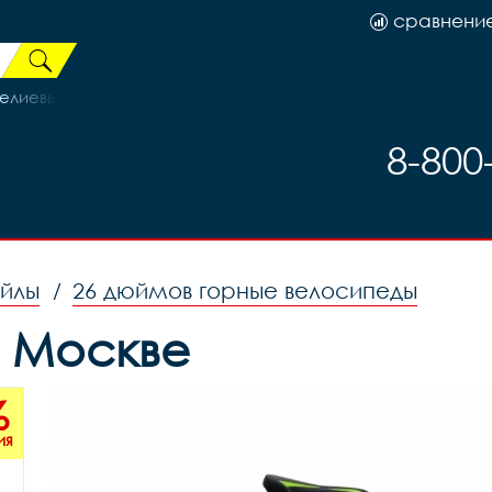
сравнени
елиевый, код 3212904
8-800
ейлы
26 дюймов горные велосипеды
/
в Москве
%
ия