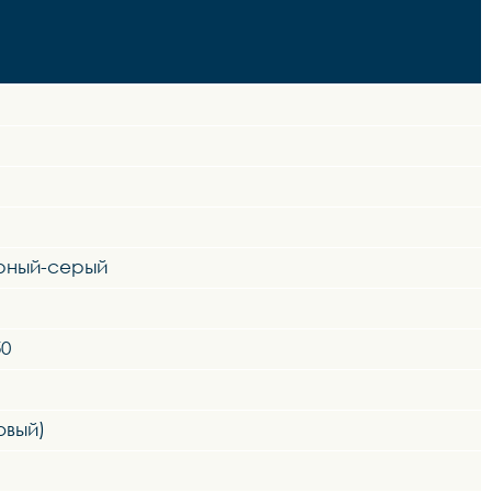
ерный-серый
50
овый)