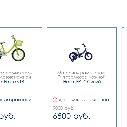
л рамы: сталь

Материал рамы: сталь

мозов: ножной

Тип тормозов: ножной

тр колес: 18

Диаметр колес: 12

 Princess 18
Heam FR 12 Синий
Цвет: Синий		

Розовый-белый

Вилка		сталь



Задний переключатель		
реключатель		
-

ть в сравнение
добавить в сравнение
-

Передний переключатель		
переключатель		
-

.
9000 руб.
-

Манетки		-

руб.
6500 руб.
и		-

Шатуны (Система)		
Система)		
сталь односоставной

сталь

Задние звезды		сталь
