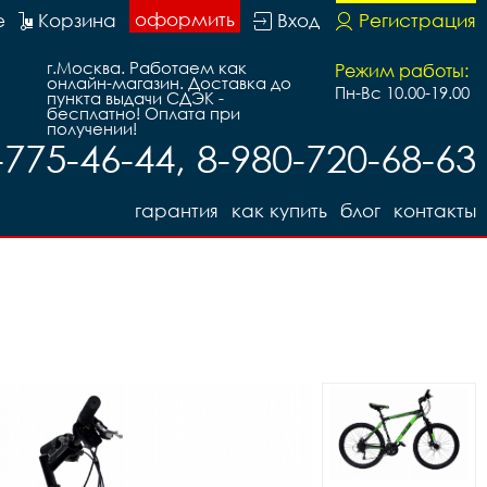
оформить
е
Корзина
Вход
Регистрация
г.Москва. Работаем как
Режим работы:
онлайн-магазин. Доставка до
Пн-Вс 10.00-19.00
пункта выдачи СДЭК -
бесплатно! Оплата при
получении!
-775-46-44, 8-980-720-68-63
гарантия
как купить
блог
контакты