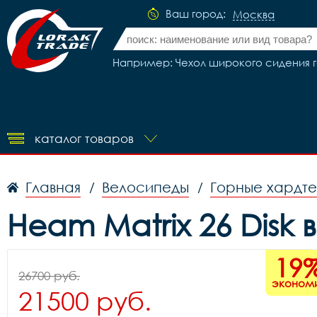
Ваш город:
Москва
Например: Чехол широкого сидения г
каталог товаров
Главная
Велосипеды
Горные хардт
/
/
Heam Matrix 26 Disk 
19
26700 руб.
эконом
21500 руб.