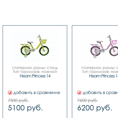
Материал рамы: сталь

Материал рамы: с
Тип тормозов: ножной

Тип тормозов: нож
Диаметр колес: 14

Диаметр колес: 
Heam Princess 14
Heam Princess 1
Цвета		Зелёный-
Цвета		Зелёный-
белый, Розовый-белый

белый, Розовый-бе
Вилка		сталь

Вилка		сталь

Задний переключатель		
Задний переключател
добавить в сравнение
добавить в срав
-

-

Передний переключатель		
Передний переключа
7500 руб.
7600 руб.
-

-

5100 руб.
6200 руб.
Манетки		-

Манетки		-

Шатуны (Система)		
Шатуны (Система)		
сталь

сталь
