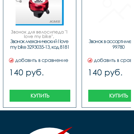
Звонок для велосипеда "I 
love my bike", 
металлический, 6 цветов.
Звонок механический I love 
Звонок в ассортимент
my bike 3293035-13, код 8181
99780
добавить в сравнение
добавить в срав
140 руб.
140 руб.
КУПИТЬ
КУПИТЬ