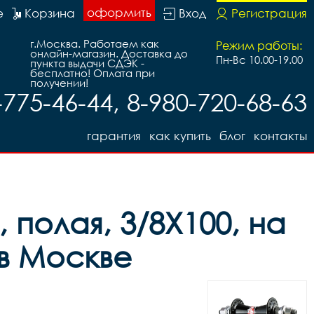
оформить
е
Корзина
Вход
Регистрация
г.Москва. Работаем как
Режим работы:
онлайн-магазин. Доставка до
Пн-Вс 10.00-19.00
пункта выдачи СДЭК -
бесплатно! Оплата при
получении!
-775-46-44, 8-980-720-68-63
гарантия
как купить
блог
контакты
 полая, 3/8X100, на
 в Москве