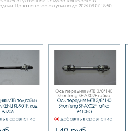
аться от указанной в случае технического
ли. Цена на товар актуальна до 2026.08.07 18:50
Ось передняя МТВ 3/8*140 
Shunfeng SF-AX02F гайка 
94108G
яя МТВ под гайки 
Ось передняя МТВ 3/8*140 
KENLI KL-901F, код 
Shunfeng SF-AX02F гайка 
95206
94108G
ть в сравнение
добавить в сравнение
уб.
140 руб.