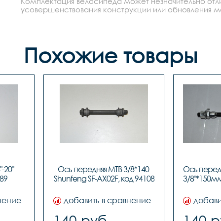
Комплектация велосипеда может незначительно отлич
усовершенствования конструкции или обновления моде
Похожие товары
-20" 
Ось передняя МТВ 3/8*140 
Ось передн
89
Shunfeng SF-AX02F, код 94108
3/8"*150мм 
нение
добавить в сравнение
добави
140 руб.
140 р