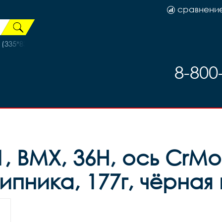
сравнени
(335*83*15) сиреневый, код 78933
8-800
, ВМХ, 36Н, ось CrMo,
пника, 177г, чёрная