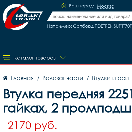
Ваш город:
Москва
Например: Сапборд TIDETREK SUPTT70F 
каталог товаров
Главная
Велозапчасти
Втулки и оси
/
/
Втулка передняя 2251
гайках, 2 промподши
2170 руб.