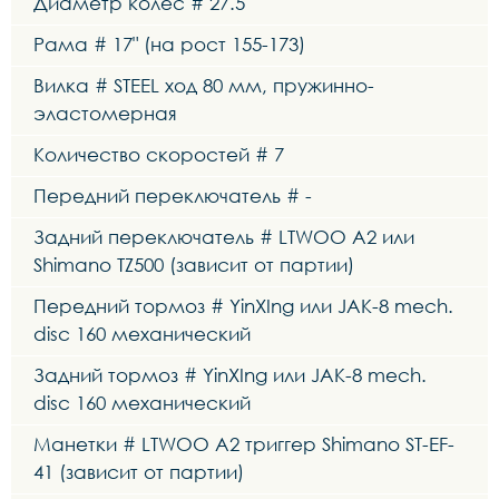
Диаметр колес # 27.5"
Рама # 17" (на рост 155-173)
Вилка # STEEL ход 80 мм, пружинно-
эластомерная
Количество скоростей # 7
Передний переключатель # -
Задний переключатель # LTWOO A2 или
Shimano TZ500 (зависит от партии)
Передний тормоз # YinXIng или JAK-8 mech.
disc 160 механический
Задний тормоз # YinXIng или JAK-8 mech.
disc 160 механический
Манетки # LTWOO A2 триггер Shimano ST-EF-
41 (зависит от партии)