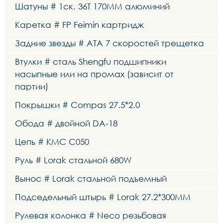
Шатуны # 1ск. 36Т 170MM алюминий
Каретка # FP Feimin картридж
Задние звезды # ATA 7 скоростей трещетка
Втулки # сталь Shengfu подшипники
насыпные или на промах (зависит от
партии)
Покрышки # Compas 27.5*2.0
Обода # двойной DA-18
Цепь # KMC C050
Руль # Lorak стальной 680W
Вынос # Lorak стальной подъемный
Подседельный штырь # Lorak 27.2*300MM
Рулевая колонка # Neco резьбовая