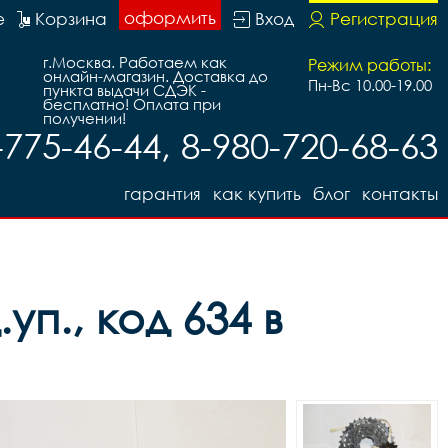
оформить
е
Корзина
Вход
Регистрация
г.Москва. Работаем как
Режим работы:
онлайн-магазин. Доставка до
Пн-Вс 10.00-19.00
пункта выдачи СДЭК -
бесплатно! Оплата при
получении!
-775-46-44, 8-980-720-68-63
гарантия
как купить
блог
контакты
уп., код 634 в