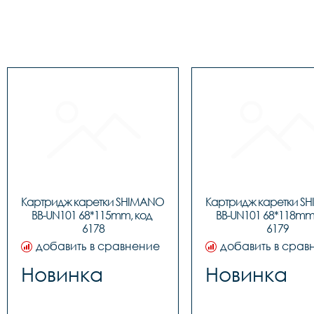
Картридж каретки SHIMANO 
Картридж каретки S
BB-UN101 68*115mm, код 
BB-UN101 68*118mm,
6178
6179
добавить в сравнение
добавить в срав
Новинка
Новинка