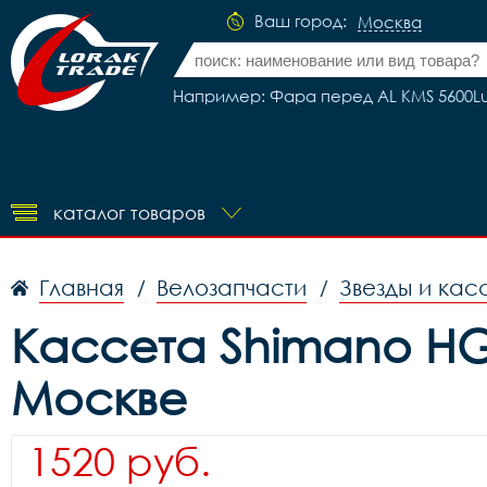
Ваш город:
Москва
Например: Фара перед AL KMS 5600Lu 
каталог товаров
Главная
Велозапчасти
Звезды и кас
/
/
Кассета Shimano HG20
Москве
1520 руб.