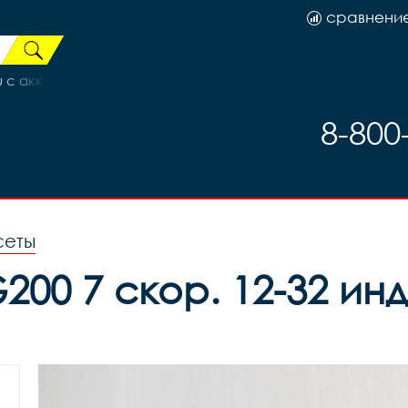
сравнени
с аккум.8.4V, код 3264906
8-800
сеты
0 7 скор. 12-32 инд.