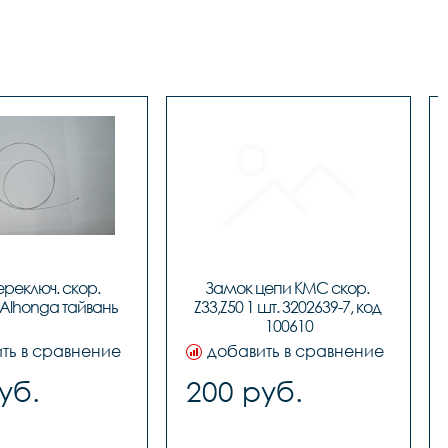
реключ. скор. 
Замок цепи KMC скор. 
 Alhonga тайвань
Z33,Z50 1 шт. 3202639-7, код 
100610
ть в сравнение
добавить в сравнение
уб.
200 руб.