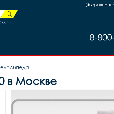
сравнени
887, код 41826
8-800
велосипеда
0 в Москве