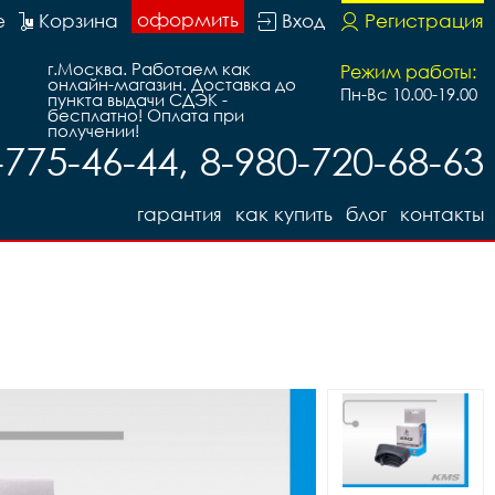
оформить
е
Корзина
Вход
Регистрация
г.Москва. Работаем как
Режим работы:
онлайн-магазин. Доставка до
Пн-Вс 10.00-19.00
пункта выдачи СДЭК -
бесплатно! Оплата при
получении!
-775-46-44, 8-980-720-68-63
гарантия
как купить
блог
контакты