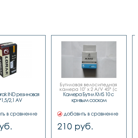
Бутиловая велосипедная 
камера 10" x 2 A/V 45º (с 
кривым соском), инд. 
ak IND резиновая 
Камера Бутил KMS 10 с 
yпак., русский дизайн, 
*1,5/2,1 AV
кривым соском
бренд "KMS"
ть в сравнение
добавить в сравнение
уб.
210 руб.