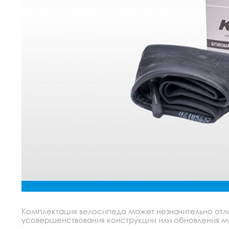
Комплектация велосипеда может незначительно отлич
усовершенствования конструкции или обновления моде