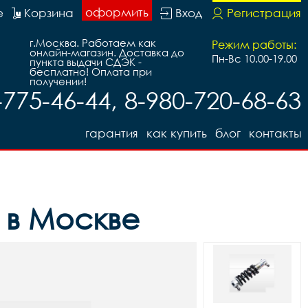
оформить
е
Корзина
Вход
Регистрация
г.Москва. Работаем как
Режим работы:
онлайн-магазин. Доставка до
Пн-Вс 10.00-19.00
пункта выдачи СДЭК -
бесплатно! Оплата при
получении!
-775-46-44, 8-980-720-68-63
гарантия
как купить
блог
контакты
 в Москве