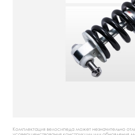
Комплектация велосипеда может незначительно отлич
усовершенствования конструкции или обновления моде