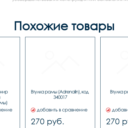
Похожие товары
нир 
Втулка рамы (Adrenalin), код 
Втулка ра
 
мы) 
145
нение
добавить в сравнение
добави
270 руб.
270 р