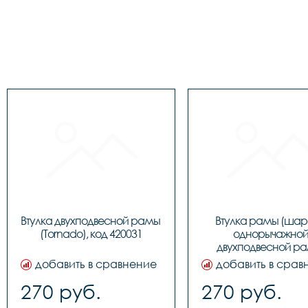
Втулка двухподвесной рамы 
Втулка рамы (шар
(Tornado), код 420031
однорычажной
двухподвесной ра
LU048286, код 130
добавить в сравнение
добавить в срав
270 руб.
270 руб.