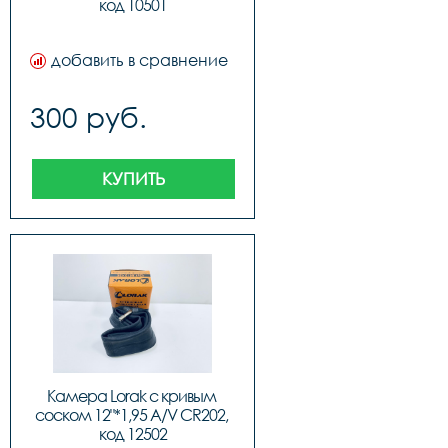
код 10501
добавить в сравнение
300 руб.
КУПИТЬ
Камера Lorak с кривым 
соском 12"*1,95 A/V CR202, 
код 12502